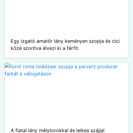
Egy izgató amatőr lány keményen szopja és cici
közé szorítva élvezi ki a férfit.
A fiatal lány mélytorokkal és lelkes szájjal