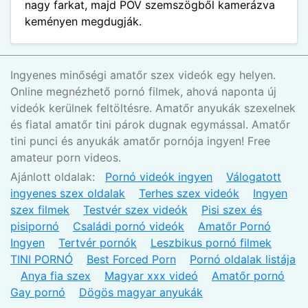
nagy farkat, majd POV szemszögből kamerázva
keményen megdugják.
Ingyenes minőségi amatőr szex videók egy helyen.
Online megnézhető pornó filmek, ahová naponta új
videók kerülnek feltöltésre. Amatőr anyukák szexelnek
és fiatal amatőr tini párok dugnak egymással. Amatőr
tini punci és anyukák amatőr pornója ingyen! Free
amateur porn videos.
Ajánlott oldalak:
Pornó videók ingyen
Válogatott
ingyenes szex oldalak
Terhes szex videók
Ingyen
szex filmek
Testvér szex videók
Pisi szex és
pisipornó
Családi pornó videók
Amatőr Pornó
Ingyen
Tertvér pornók
Leszbikus pornó filmek
TINI PORNÓ
Best Forced Porn
Pornó oldalak listája
Anya fia szex
Magyar xxx videó
Amatőr pornó
Gay pornó
Dögös magyar anyukák