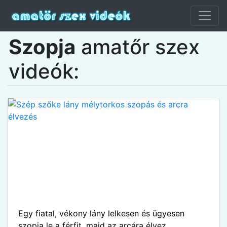
Szopja
amatőr szex
videók:
Egy fiatal, vékony lány lelkesen és ügyesen
szopja le a férfit, majd az arcára élvez.