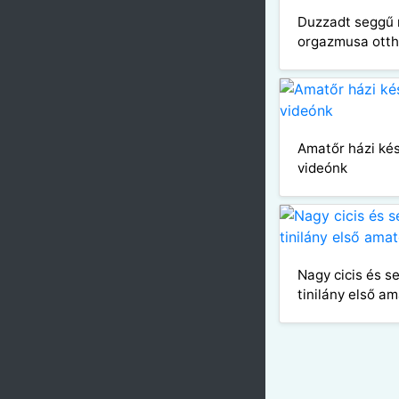
Duzzadt seggű 
orgazmusa ott
Amatőr házi ké
videónk
Nagy cicis és s
tinilány első a