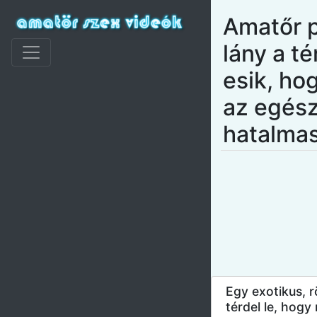
Amatőr p
lány a t
esik, hog
az egés
hatalmas
Egy exotikus, r
térdel le, hog