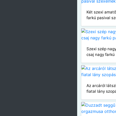
Két szexi amatő
farkú pasival s
Szexi szép nagy
csaj nagy farkú
Az arcáról látsz
fiatal lány szop