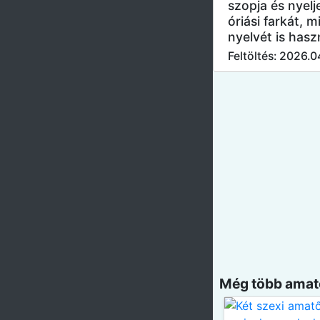
szopja és nyelj
óriási farkát, 
nyelvét is hasz
Feltöltés: 2026.
Még több amatő