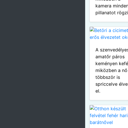
kamera minde
pillanatot rögzí
A szenvedélye
amatőr páros
keményen kefé
miközben a nő
többször is
spriccelve élv
el.