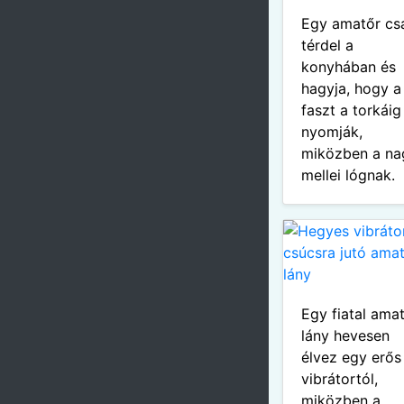
Egy amatőr cs
térdel a
konyhában és
hagyja, hogy a
faszt a torkáig
nyomják,
miközben a na
mellei lógnak.
Egy fiatal ama
lány hevesen
élvez egy erős
vibrátortól,
miközben a