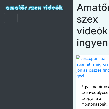
Amatő
szex
videók
ingyen
Egy amatőr cs
szenvedélyese
szopja le a
mostohaapját, 