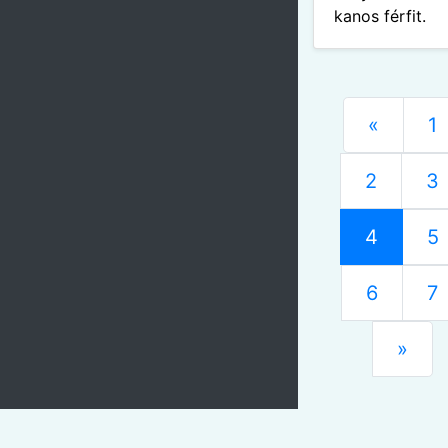
kanos férfit.
«
1
2
3
4
5
6
7
»