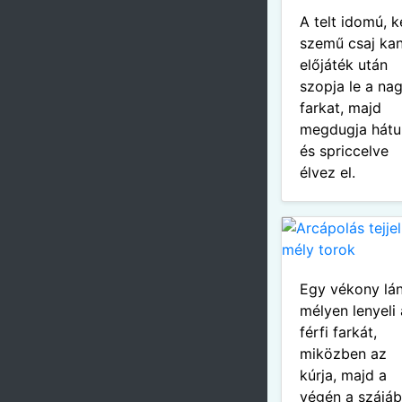
A telt idomú, 
szemű csaj ka
előjáték után
szopja le a na
farkat, majd
megdugja hátul
és spriccelve
élvez el.
Egy vékony lá
mélyen lenyeli 
férfi farkát,
miközben az
kúrja, majd a
végén a szájá