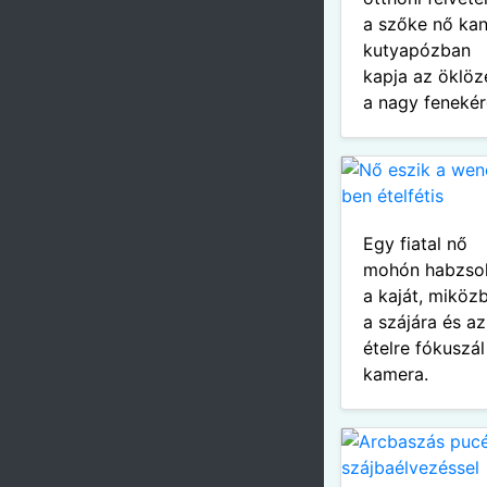
a szőke nő ka
kutyapózban
kapja az öklöz
a nagy fenekér
Egy fiatal nő
mohón habzsol
a kaját, miköz
a szájára és az
ételre fókuszál
kamera.