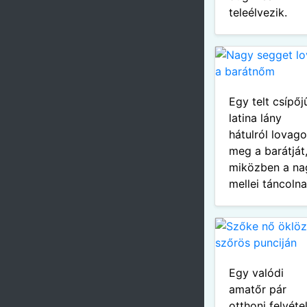
teleélvezik.
Egy telt csípőj
latina lány
hátulról lovago
meg a barátját
miközben a na
mellei táncolna
Egy valódi
amatőr pár
otthoni felvéte