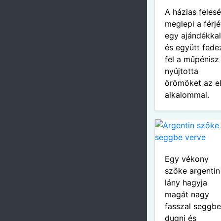
A házias feles
meglepi a férjé
egy ajándékkal
és együtt fede
fel a műpénisz
nyújtotta
örömöket az e
alkalommal.
Egy vékony
szőke argentin
lány hagyja
magát nagy
fasszal seggb
dugni és