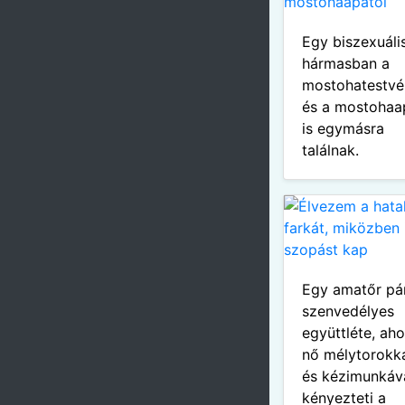
Egy biszexuáli
hármasban a
mostohatestvé
és a mostohaa
is egymásra
találnak.
Egy amatőr pá
szenvedélyes
együttléte, aho
nő mélytorokk
és kézimunkáv
kényezteti a