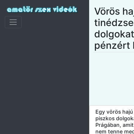
Vörös ha
tinédzse
dolgokat
pénzért
Egy vörös hajú
piszkos dolgoka
Prágában, amit
nem tenne meg