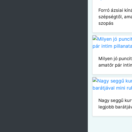
Forró ázsiai kín
szépségtől, ama
szopás
Milyen jó punci
amatőr pár intim
Nagy seggű kur
legjobb barátjá