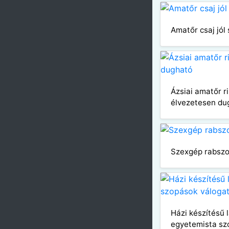
Amatőr csaj jól
Ázsiai amatőr r
élvezetesen du
Szexgép rabsz
Házi készítésű l
egyetemista sz