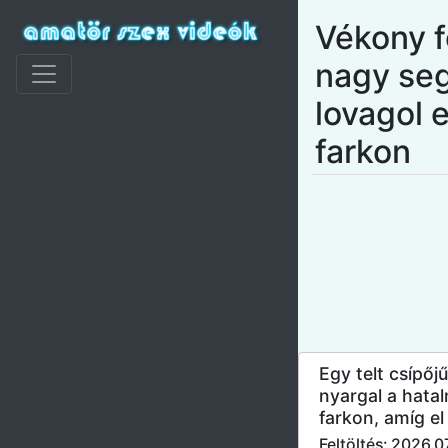
Vékony f
nagy se
lovagol 
farkon
Egy telt csípőj
nyargal a hata
farkon, amíg el
Feltöltés: 2026.0