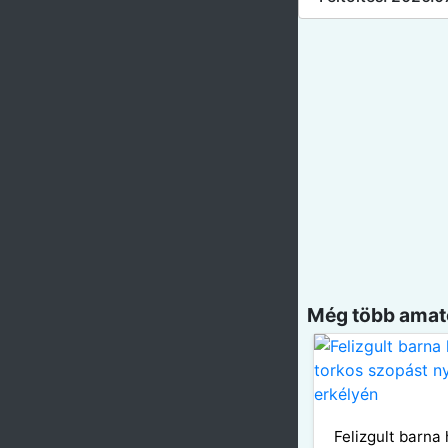
Még több amatő
Felizgult barna