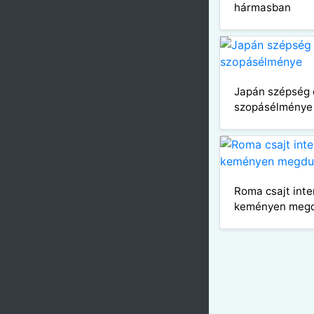
hármasban
Japán szépség e
szopásélménye
Roma csajt inte
keményen megd