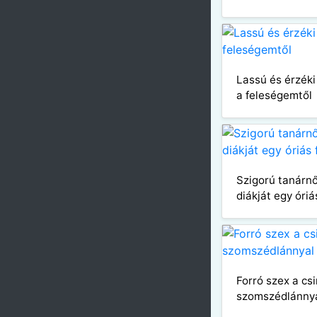
Lassú és érzéki 
a feleségemtől
Szigorú tanárn
diákját egy óriá
Forró szex a cs
szomszédlánny