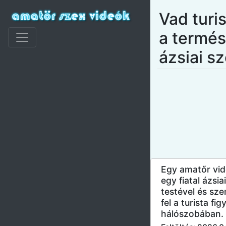
Vad turis
a termé
ázsiai s
Egy amatőr vi
egy fiatal ázsi
testével és sze
fel a turista fi
hálószobában.