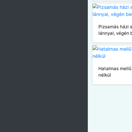
Pizsamás házi s
lánnyal, végén 
Hatalmas mellű l
nélkül