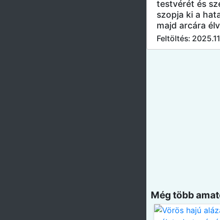
testvérét és s
szopja ki a hat
majd arcára élv
Feltöltés: 2025.11
Még több amatő