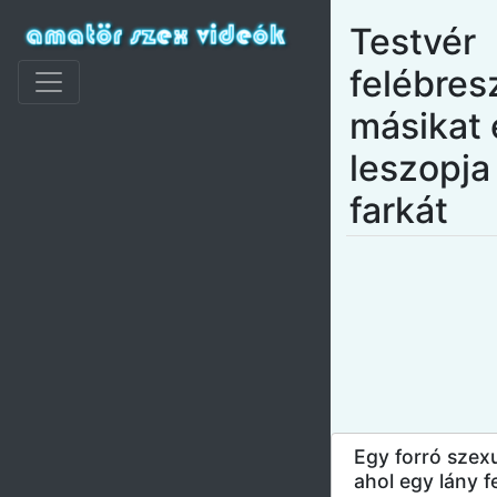
Testvér
felébresz
másikat 
leszopja
farkát
Egy forró szexu
ahol egy lány f