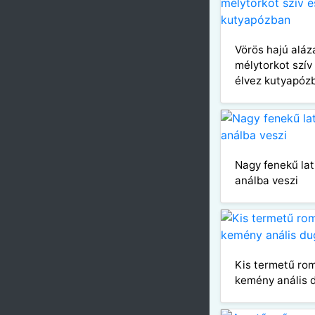
Vörös hajú aláz
mélytorkot szí
élvez kutyapóz
Nagy fenekű lat
análba veszi
Kis termetű rom
kemény anális 