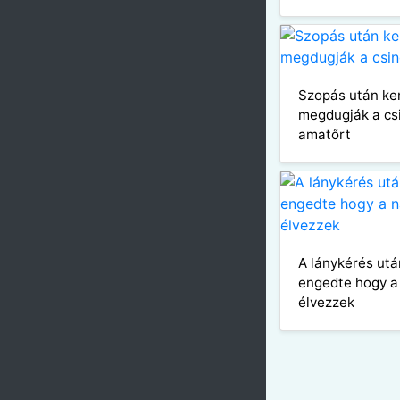
Szopás után k
megdugják a cs
amatőrt
A lánykérés ut
engedte hogy a 
élvezzek