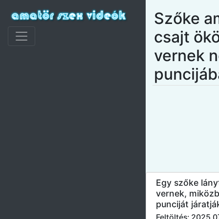
Szőke a
csajt ök
vernek 
puncijá
Egy szőke lány
vernek, miköz
punciját járatjá
Feltöltés: 2025.0