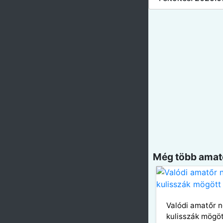
Még több amatő
Valódi amatőr 
kulisszák mögö