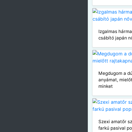
Izgalmas hárma
csábító japán n
Megdugom a dú
anyámat, mielő
minket
Szexi amatőr s
farkú pasival p