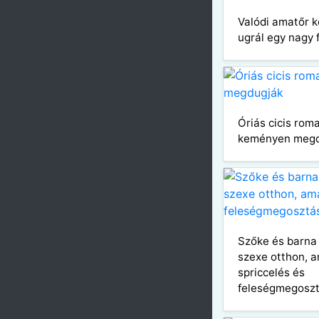
Valódi amatőr k
ugrál egy nagy 
Óriás cicis roma
keményen megd
Szőke és barna
szexe otthon, 
spriccelés és
feleségmegosz