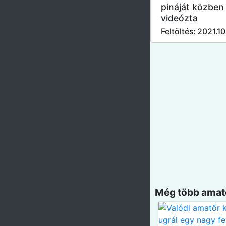
pináját közben 
videózta
Feltöltés: 2021.10
Még több amatő