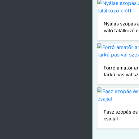
Nyálas szopás 
való találkozó e
Forró amatőr an
farkú pasival s
Fasz szopás és
csajjal