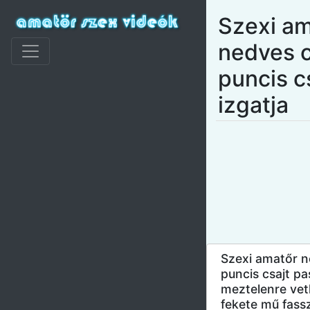
Szexi a
nedves 
puncis cs
izgatja
Szexi amatőr 
puncis csajt pas
meztelenre ve
fekete mű fassz