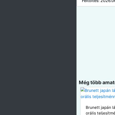
Feltöltés: 2026.0
Még több amatő
Brunett japán l
orális teljesítm