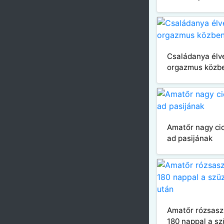
Családanya élve
orgazmus közb
Amatőr nagy cic
ad pasijának
Amatőr rózsaszí
180 nappal a s