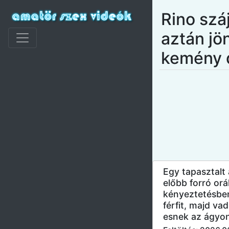
Rino szá
aztán jö
kemény 
Egy tapasztalt
előbb forró orál
kényeztetésben
férfit, majd v
esnek az ágyo