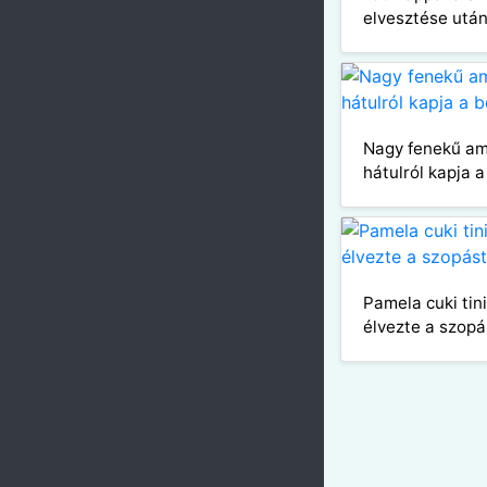
elvesztése utá
Nagy fenekű am
hátulról kapja a
Pamela cuki tin
élvezte a szopá