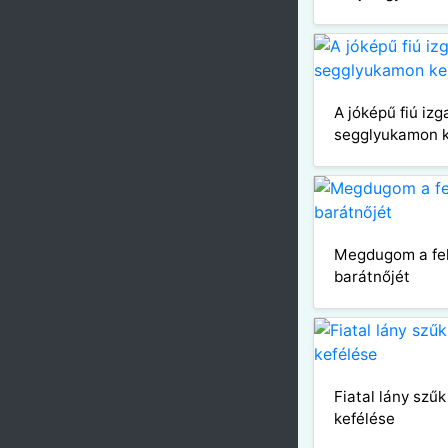
A jóképű fiú izg
segglyukamon k
Megdugom a fe
barátnőjét
Fiatal lány sz
kefélése