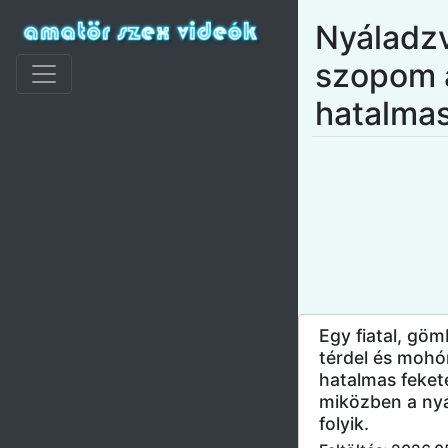
Nyáladz
szopom 
hatalmas
Egy fiatal, gö
térdel és mohó
hatalmas fekete
miközben a nyá
folyik.