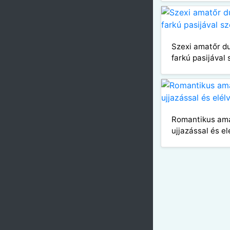
Szexi amatőr du
farkú pasijával 
Romantikus ama
ujjazással és e