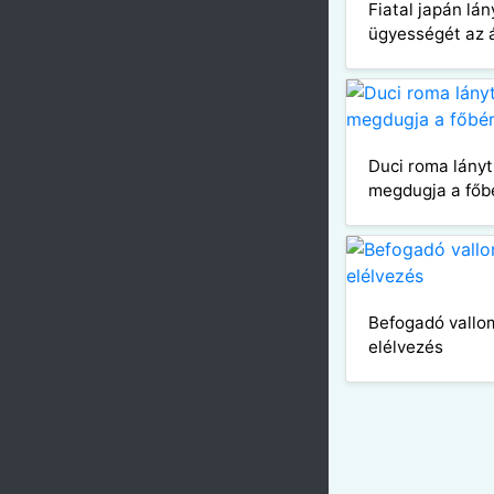
Fiatal japán lá
ügyességét az 
Duci roma lány
megdugja a főb
Befogadó vallom
elélvezés