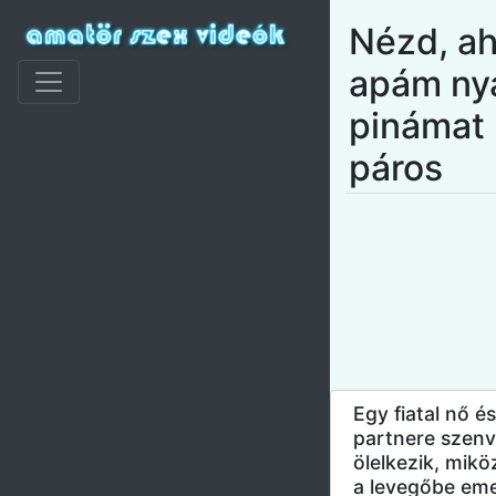
Nézd, a
apám nya
pinámat 
páros
Egy fiatal nő é
partnere szen
ölelkezik, mikö
a levegőbe eme