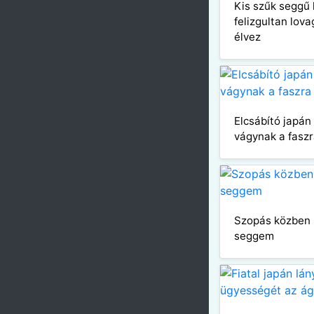
Kis szűk seggű 
felizgultan lova
élvez
Elcsábító japá
vágynak a fasz
Szopás közben 
seggem