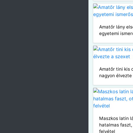
Amatőr lány els
egyetemi ismer
Amatőr tini kis c
nagyon élvezte
Maszkos latin l
hatalmas faszt,
felvétel