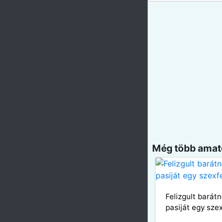
Még több amatő
Felizgult barátn
pasiját egy sze