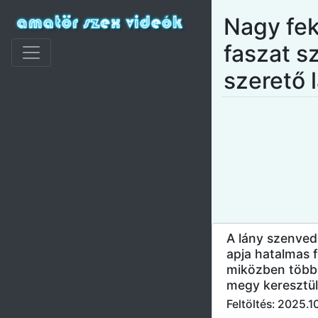
Nagy fe
faszat s
szerető 
A lány szenved
apja hatalmas f
miközben töb
megy keresztül
Feltöltés: 2025.1