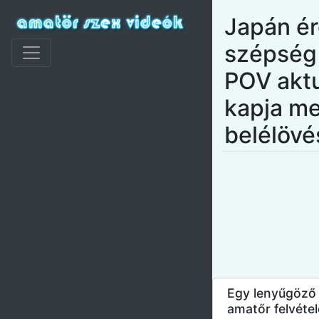
Japán ér
szépség
POV akt
kapja m
belélövé
Egy lenyűgöző 
amatőr felvétel