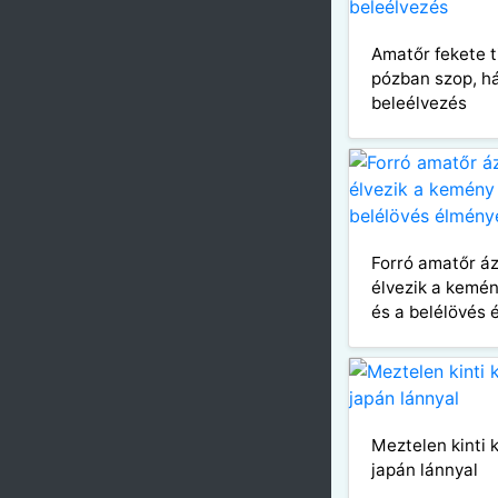
Amatőr fekete t
pózban szop, há
beleélvezés
Forró amatőr áz
élvezik a kemén
és a belélövés 
Meztelen kinti k
japán lánnyal