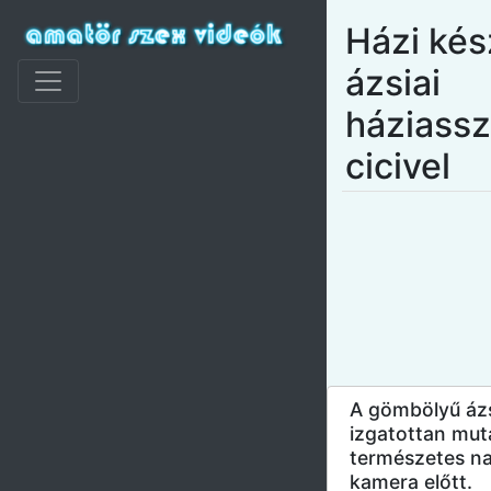
Házi kés
ázsiai
háziass
cicivel
A gömbölyű ázs
izgatottan mut
természetes na
kamera előtt.