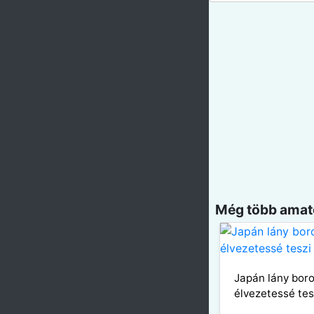
Még több amatő
Japán lány boro
élvezetessé tes