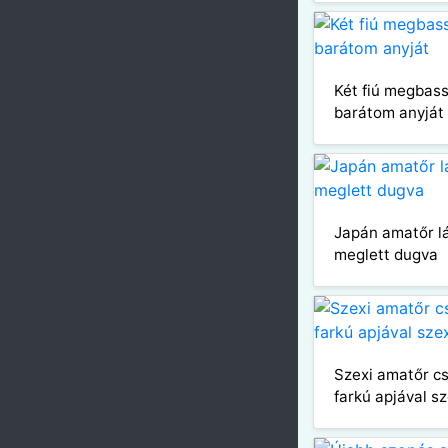
Két fiú megbass
barátom anyját
Japán amatőr l
meglett dugva
Szexi amatőr cs
farkú apjával s