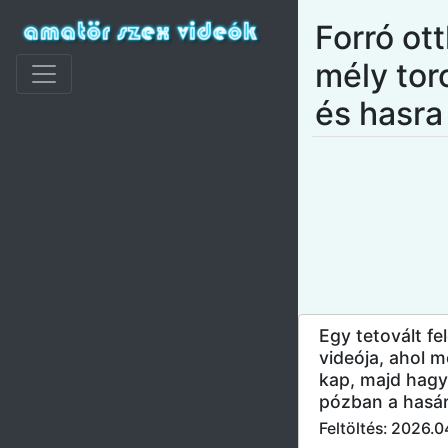
Forró ot
mély to
és hasra
Egy tetovált fe
videója, ahol 
kap, majd hag
pózban a hasár
Feltöltés: 2026.0