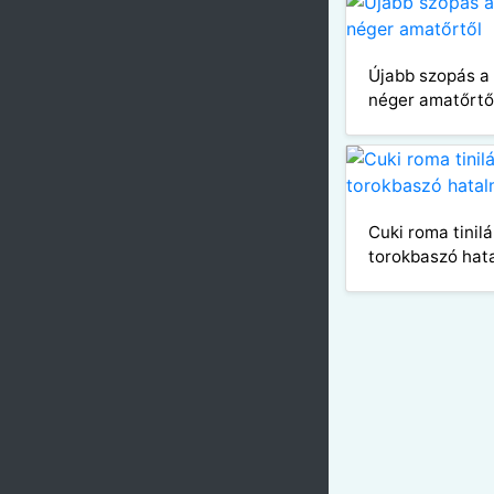
Újabb szopás a 
néger amatőrtő
Cuki roma tinil
torokbaszó hat