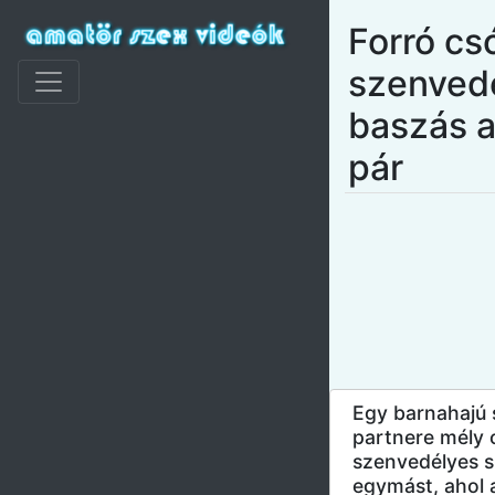
Forró cs
szenved
baszás 
pár
Egy barnahajú 
partnere mély 
szenvedélyes s
egymást, ahol a