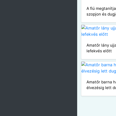
A fiú megtanítj
szopjon és dugj
Amatőr lány uj
lefekvés előtt
Amatőr barna h
élvezésig lett 