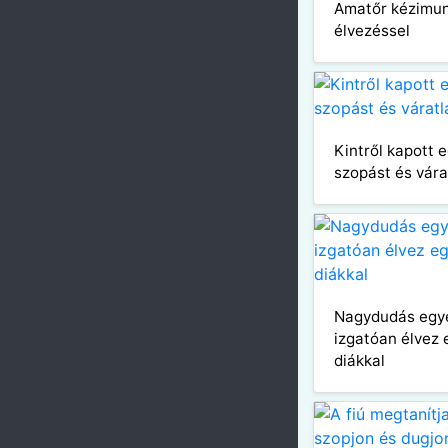
Amatőr kézimu
élvezéssel
Kintről kapott 
szopást és vára
Nagydudás egy
izgatóan élvez
diákkal