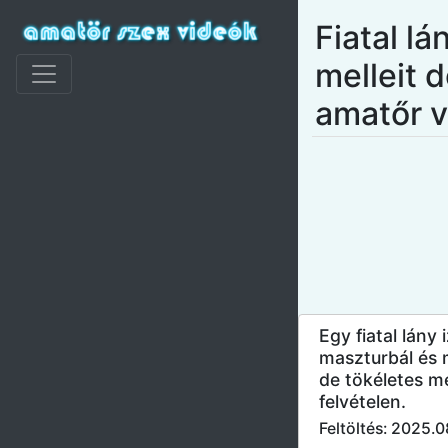
Fiatal lá
melleit d
amatőr 
Egy fiatal lány
maszturbál és m
de tökéletes me
felvételen.
Feltöltés: 2025.