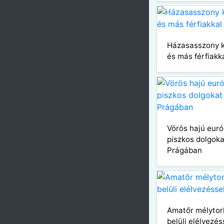
Házasasszony k
és más férfiakk
Vörös hajú euró
piszkos dolgoka
Prágában
Amatőr mélytor
belüli elélvezés