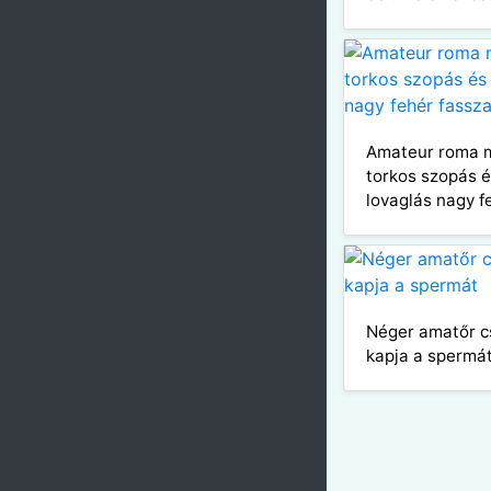
Amateur roma 
torkos szopás é
lovaglás nagy f
Néger amatőr c
kapja a spermá