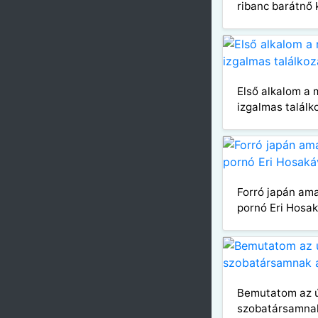
ribanc barátnő 
Első alkalom a 
izgalmas találk
Forró japán am
pornó Eri Hosa
Bemutatom az 
szobatársamnak