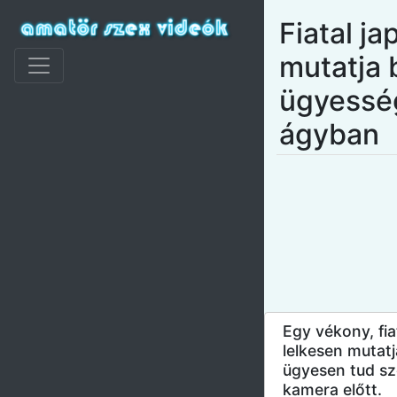
Fiatal ja
mutatja 
ügyessé
ágyban
Egy vékony, fia
lelkesen mutatj
ügyesen tud szo
kamera előtt.