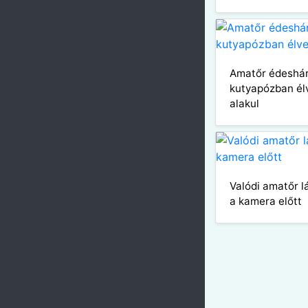
Amatőr édeshá
kutyapózban él
alakul
Valódi amatőr 
a kamera előtt