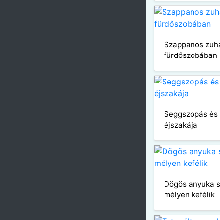
Szappanos zuh
fürdőszobában
Seggszopás és
éjszakája
Dögös anyuka s
mélyen kefélik