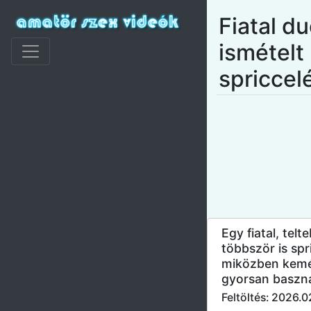
Fiatal d
ismételt
spriccel
Egy fiatal, telt
többször is spr
miközben kem
gyorsan baszn
Feltöltés: 2026.0