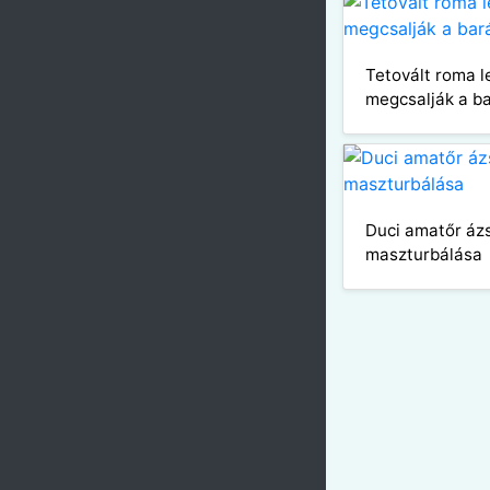
Tetovált roma l
megcsalják a ba
Duci amatőr ázs
maszturbálása