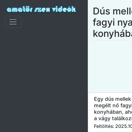
Dús mell
fagyi ny
konyháb
Egy dús mellek
megélt nő fagyi
konyhában, aho
a vágy találkoz
Feltöltés: 2025.1