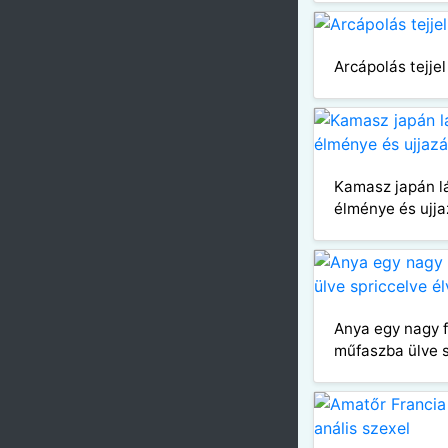
Arcápolás tejje
Kamasz japán lá
élménye és ujj
Anya egy nagy 
műfaszba ülve s