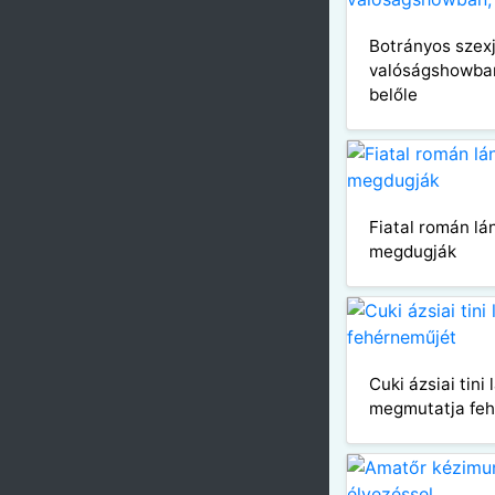
Botrányos szexj
valóságshowban
belőle
Fiatal román l
megdugják
Cuki ázsiai tini 
megmutatja fe