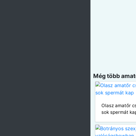
Még több amatő
Olasz amatőr c
sok spermát ka