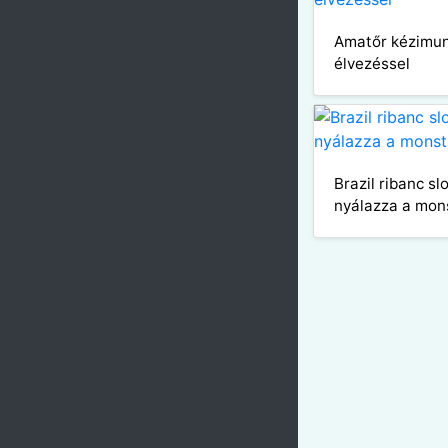
Amatőr kézimu
élvezéssel
Brazil ribanc s
nyálazza a mon