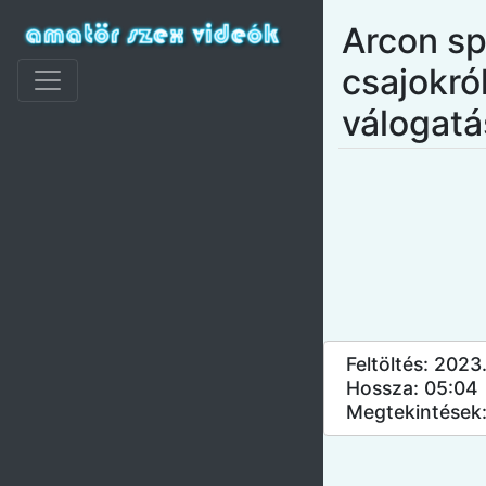
Arcon s
csajokró
válogatá
Feltöltés: 202
Hossza: 05:04
Megtekintések