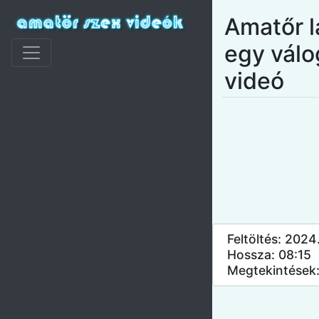
Amatőr l
egy válo
videó
Feltöltés: 2024
Hossza: 08:15
Megtekintések