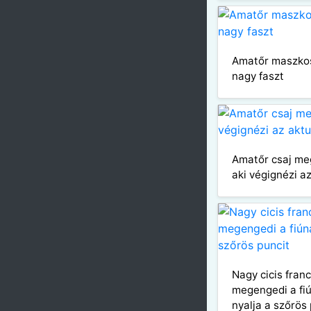
Amatőr maszkos
nagy faszt
Amatőr csaj meg
aki végignézi a
Nagy cicis fran
megengedi a fi
nyalja a szőrös