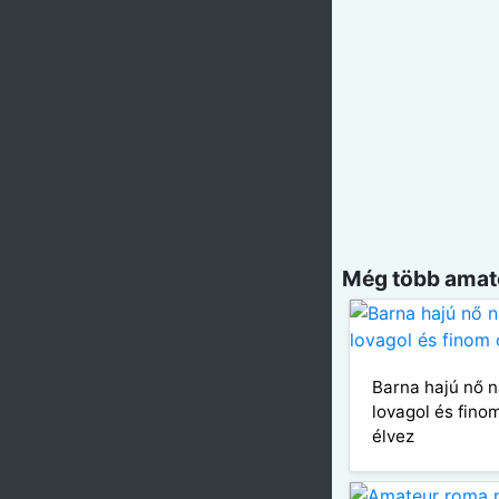
Még több amatő
Barna hajú nő n
lovagol és fin
élvez