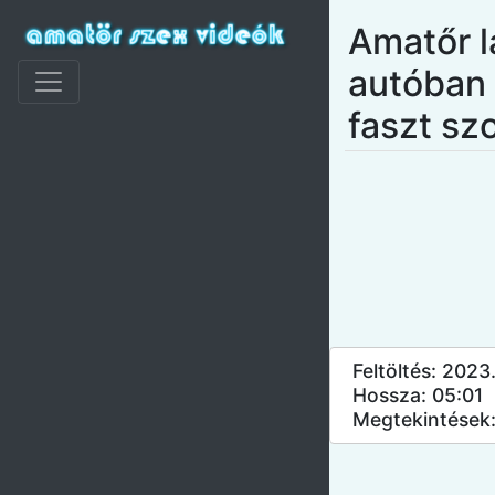
Amatőr l
autóban
faszt sz
Feltöltés: 2023
Hossza: 05:01
Megtekintések