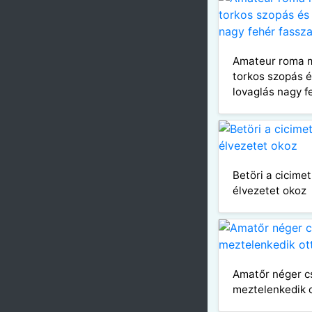
Amateur roma 
torkos szopás é
lovaglás nagy f
Betöri a cicimet
élvezetet okoz
Amatőr néger c
meztelenkedik 