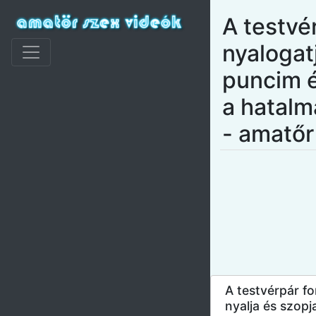
A testv
nyalogat
puncim é
a hatalm
- amatőr
A testvérpár f
nyalja és szop