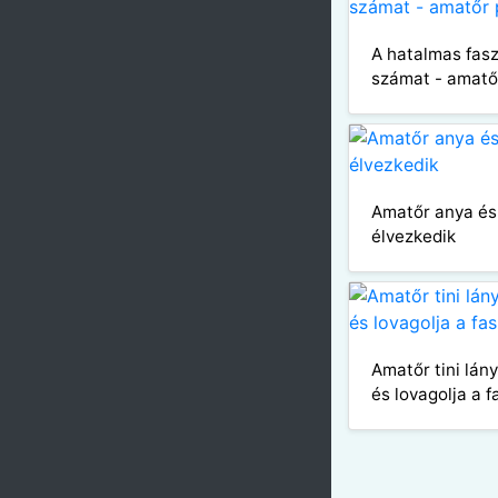
A hatalmas fasz 
számat - amatő
Amatőr anya és
élvezkedik
Amatőr tini lá
és lovagolja a f