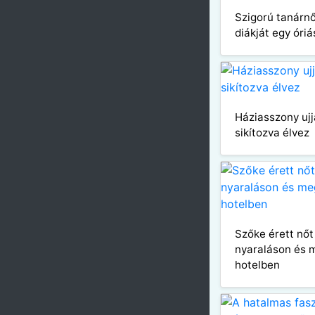
Szigorú tanárn
diákját egy óriá
Háziasszony ujj
sikítozva élvez
Szőke érett nőt
nyaraláson és 
hotelben